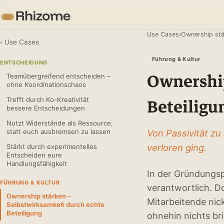
Use Cases
›
Ownership stä
‹ Use Cases
Führung & Kultur
ENTSCHEIDUNG
Ownership
Teamübergreifend entscheiden –
ohne Koordinationschaos
Beteiligu
Trefft durch Ko-Kreativität
bessere Entscheidungen
Nutzt Widerstände als Ressource,
Von Passivität zu
statt euch ausbremsen zu lassen
verloren ging.
Stärkt durch experimentelles
Entscheiden eure
Handlungsfähigkeit
In der Gründungsph
FÜHRUNG & KULTUR
verantwortlich. 
Ownership stärken –
Mitarbeitende nic
Selbstwirksamkeit durch echte
Beteiligung
ohnehin nichts br