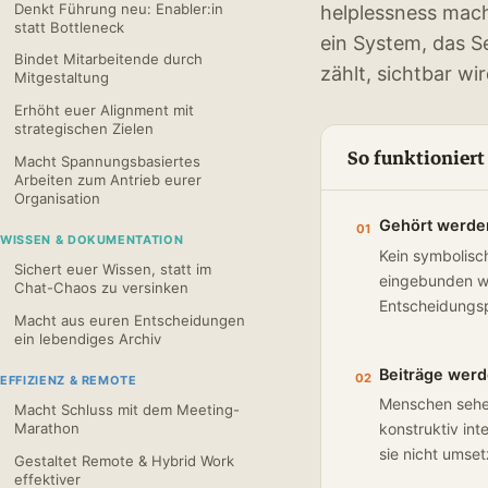
Denkt Führung neu: Enabler:in
helplessness macht
statt Bottleneck
ein System, das Se
Bindet Mitarbeitende durch
zählt, sichtbar w
Mitgestaltung
Erhöht euer Alignment mit
strategischen Zielen
So funktioniert
Macht Spannungsbasiertes
Arbeiten zum Antrieb eurer
Organisation
Gehört werden 
01
WISSEN & DOKUMENTATION
Kein symbolisch
Sichert euer Wissen, statt im
eingebunden wer
Chat-Chaos zu versinken
Entscheidungs
Macht aus euren Entscheidungen
ein lebendiges Archiv
Beiträge werde
02
EFFIZIENZ & REMOTE
Menschen sehen
Macht Schluss mit dem Meeting-
Marathon
konstruktiv int
sie nicht umset
Gestaltet Remote & Hybrid Work
effektiver