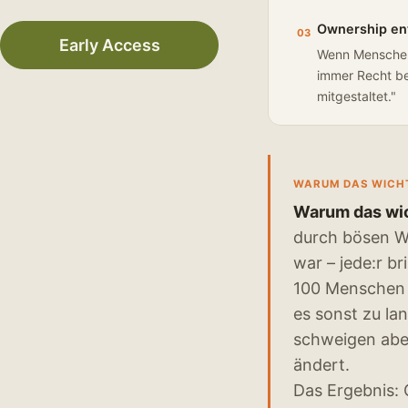
Ownership ent
03
Early Access
Wenn Menschen 
immer Recht be
mitgestaltet."
WARUM DAS WICHT
Warum das wich
durch bösen Wi
war – jede:r br
100 Menschen b
es sonst zu la
schweigen aber
ändert.
Das Ergebnis: 