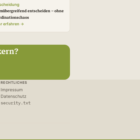
scheidung
mübergreifend entscheiden – ohne
rdinationschaos
r erfahren →
kern?
RECHTLICHES
Impressum
Datenschutz
security.txt