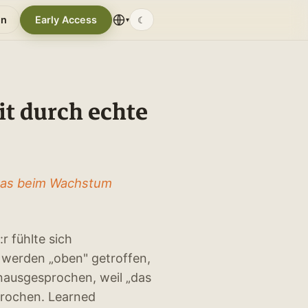
in
Early Access
☾
▾
t durch echte
, was beim Wachstum
r fühlte sich
werden „oben" getroffen,
unausgesprochen, weil „das
prochen. Learned